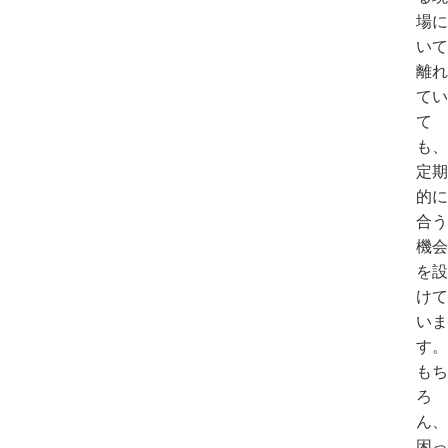
場に
いて
離れ
てい
て
も、
定期
的に
合う
機会
を設
けて
いま
す。
もち
ろ
ん、
困っ