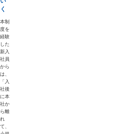
い
く
本制
度を
経験
した
新入
社員
から
は、
「入
社後
に本
社か
ら離
れ
て、
小規