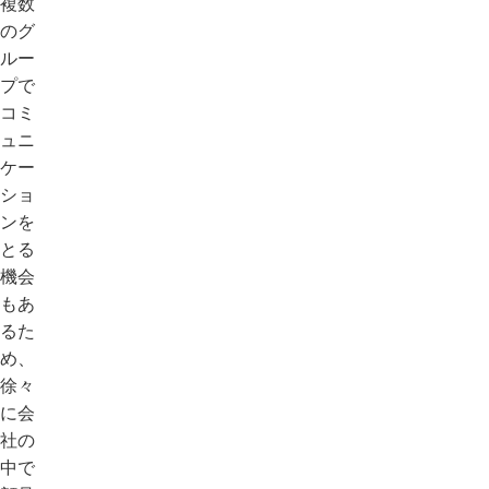
複数
のグ
ルー
プで
コミ
ュニ
ケー
ショ
ンを
とる
機会
もあ
るた
め、
徐々
に会
社の
中で