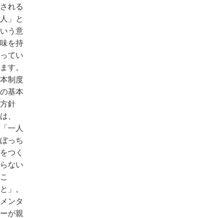
される
人」と
いう意
味を持
ってい
ます。
本制度
の基本
方針
は、
「一人
ぼっち
をつく
らない
こ
と」。
メンタ
ーが親