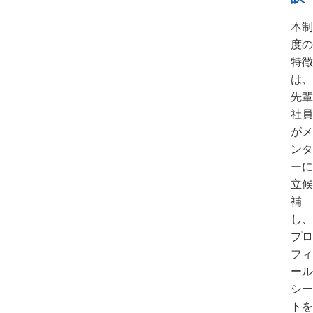
本制
度の
特徴
は、
先輩
社員
がメ
ンタ
ーに
立候
補
し、
プロ
フィ
ール
シー
トを