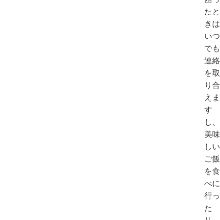
たと
きは
いつ
でも
連絡
を取
り合
えま
す
し、
美味
しい
ご飯
を食
べに
行っ
た