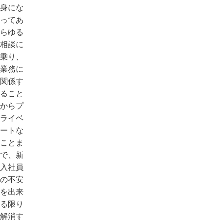
身にな
ってあ
らゆる
相談に
乗り、
業務に
関係す
ること
からプ
ライベ
ートな
ことま
で、新
入社員
の不安
を出来
る限り
解消す