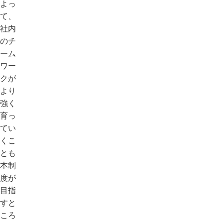
よっ
て、
社内
のチ
ーム
ワー
クが
より
強く
育っ
てい
くこ
とも
本制
度が
目指
すと
ころ