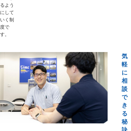
るよう
にして
いく制
度で
す。
気
軽
に
相
談
で
き
る
秘
訣