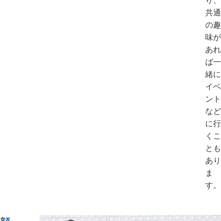
り、
共通
の趣
味が
あれ
ば一
緒に
イベ
ント
など
に行
くこ
とも
あり
ま
す。