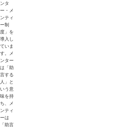
ンタ
ー・メ
ンティ
ー制
度」を
導入し
ていま
す。メ
ンター
は「助
言する
人」と
いう意
味を持
ち、メ
ンティ
ーは
「助言