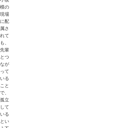
模の
現場
に配
属さ
れて
も、
先輩
とつ
なが
って
いる
こと
で、
孤立
して
いる
とい