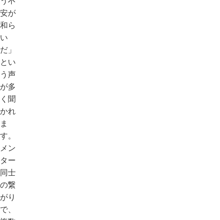
う不
安が
和ら
い
だ」
とい
う声
が多
く聞
かれ
ま
す。
メン
ター
同士
の繋
がり
で、