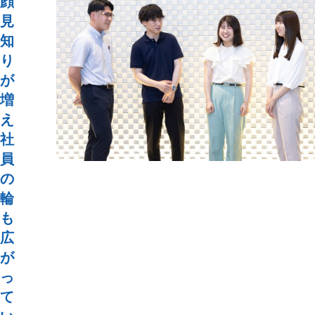
顔
見
知
り
が
増
え
社
員
の
輪
も
広
が
っ
て