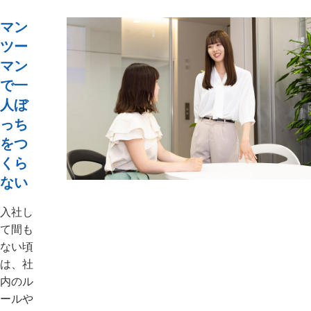
マン
ツー
マン
で一
人ぼ
っち
をつ
くら
ない
入社し
て間も
ない頃
は、社
内のル
ールや