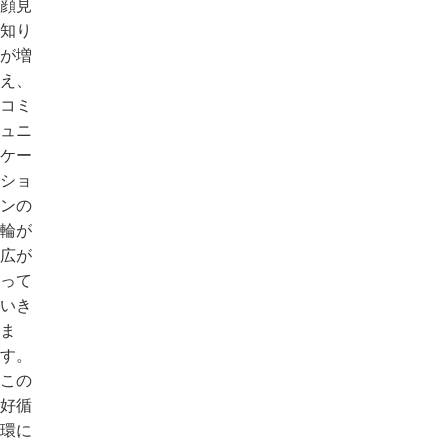
顔見
知り
が増
え、
コミ
ュニ
ケー
ショ
ンの
輪が
広が
って
いき
ま
す。
この
好循
環に