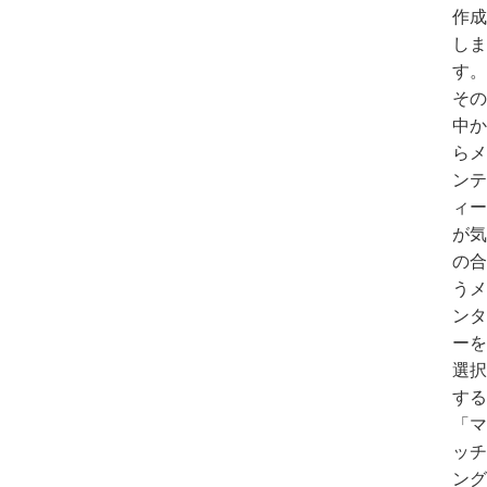
作成
しま
す。
その
中か
らメ
ンテ
ィー
が気
の合
うメ
ンタ
ーを
選択
する
「マ
ッチ
ング