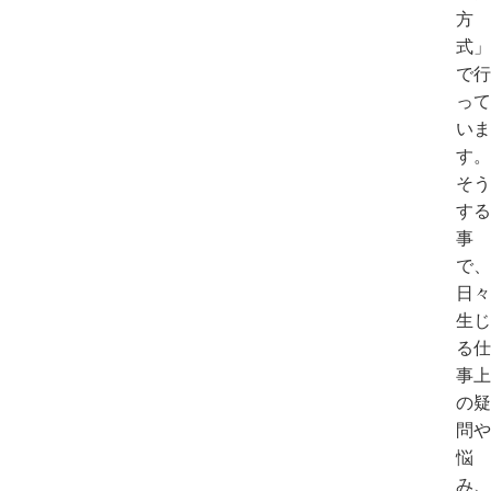
方
式」
で行
って
いま
す。
そう
する
事
で、
日々
生じ
る仕
事上
の疑
問や
悩
み、