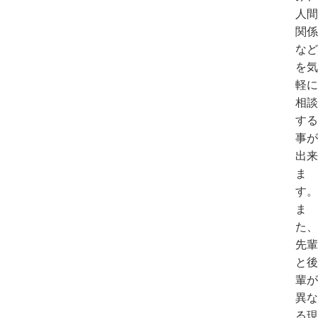
人間
関係
など
を気
軽に
相談
する
事が
出来
ま
す。
ま
た、
先輩
と後
輩が
異な
る現