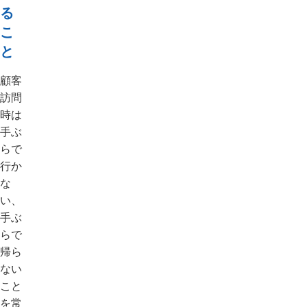
る
こ
と
顧客
訪問
時は
手ぶ
らで
行か
な
い、
手ぶ
らで
帰ら
ない
こと
を常