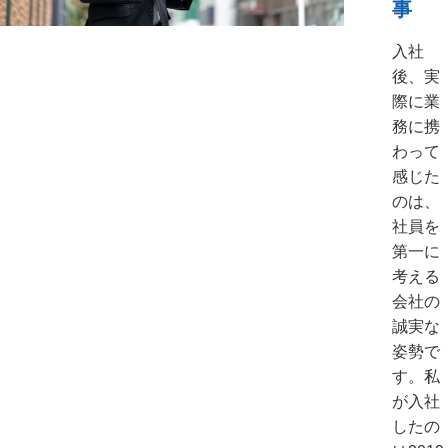
事
入社
後、実
際に業
務に携
わって
感じた
のは、
社員を
第一に
考える
会社の
誠実な
姿勢で
す。私
が入社
したの