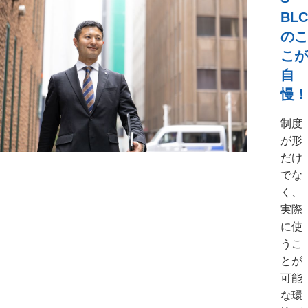
BLC
のこ
こが
自
慢！
制度
が形
だけ
でな
く、
実際
に使
うこ
とが
可能
な環