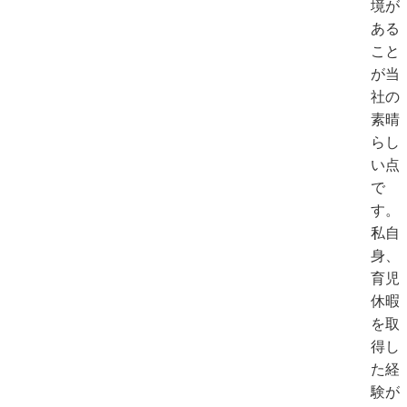
境が
ある
こと
が当
社の
素晴
らし
い点
で
す。
私自
身、
育児
休暇
を取
得し
た経
験が