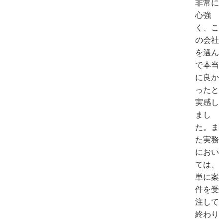
非常に
心強
く、こ
の会社
を選ん
で本当
に良か
ったと
実感し
まし
た。ま
た実務
におい
ては、
単に案
件を受
注して
終わり