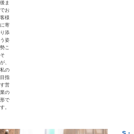
後ま
でお
客様
に寄
り添
う姿
勢こ
そ
が、
私の
目指
す営
業の
形で
す。
S・