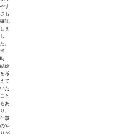
やす
さも
確認
しま
し
た。
当
時、
結婚
を考
えて
いた
こと
もあ
り、
仕事
のや
りが