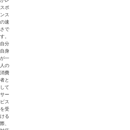
がレ
スポ
ンス
の速
さで
す。
自分
自身
が一
人の
消費
者と
して
サー
ビス
を受
ける
際、