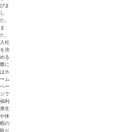
びま
し
た。
ま
た、
入社
を決
める
際に
はホ
ーム
ペー
ジで
福利
厚生
や休
暇の
取り