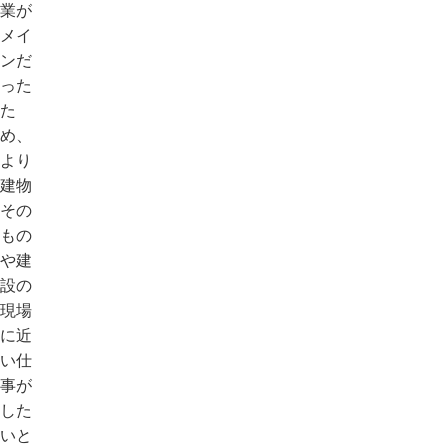
業が
メイ
ンだ
った
た
め、
より
建物
その
もの
や建
設の
現場
に近
い仕
事が
した
いと