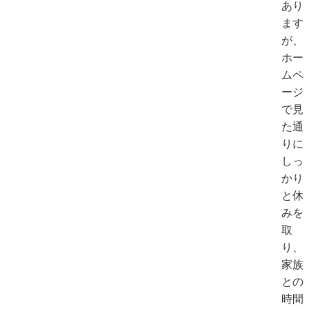
あり
ます
が、
ホー
ムペ
ージ
で見
た通
りに
しっ
かり
と休
みを
取
り、
家族
との
時間