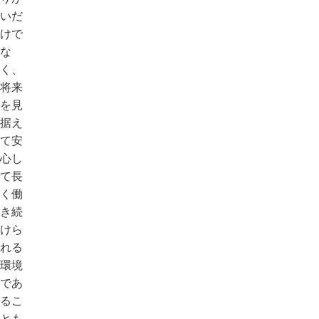
いだ
けで
な
く、
将来
を見
据え
て安
心し
て長
く働
き続
けら
れる
環境
であ
るこ
とも