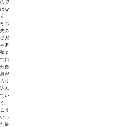
ので
はな
く、
その
先の
提案
や調
整ま
で自
分自
身が
入り
込ん
でい
く。
こう
いっ
た最