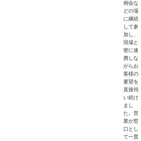
例会な
どの場
に継続
して参
加し、
現場と
密に連
携しな
がらお
客様の
要望を
直接伺
い続け
まし
た。営
業が窓
口とし
て一貫