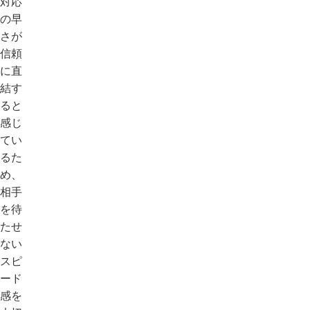
対応
の早
さが
信頼
に直
結す
ると
感じ
てい
るた
め、
相手
を待
たせ
ない
スピ
ード
感を