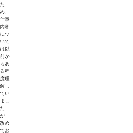
た
め、
仕事
内容
につ
いて
は以
前か
らあ
る程
度理
解し
てい
まし
た
が、
改め
てお