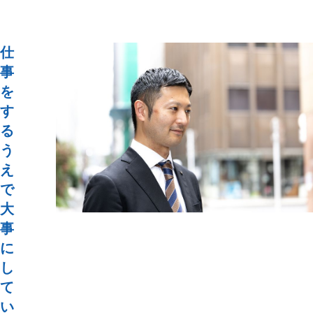
仕
事
を
す
る
う
え
で
大
事
に
し
て
い