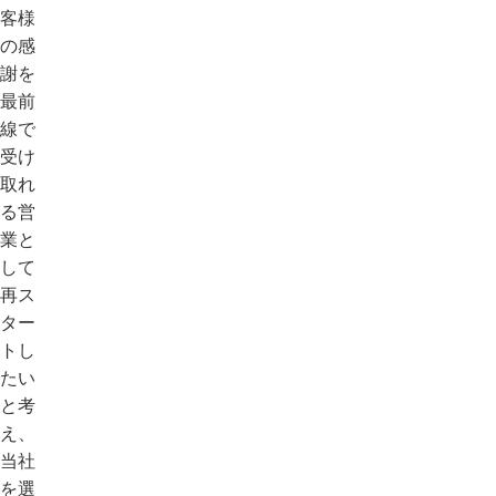
客様
の感
謝を
最前
線で
受け
取れ
る営
業と
して
再ス
ター
トし
たい
と考
え、
当社
を選