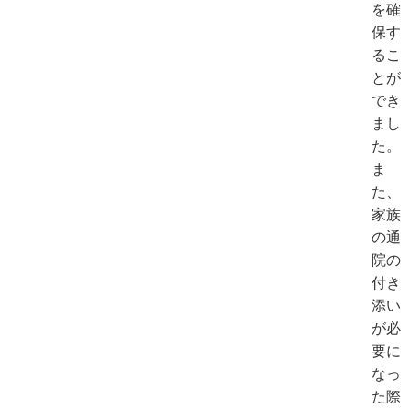
を確
保す
るこ
とが
でき
まし
た。
ま
た、
家族
の通
院の
付き
添い
が必
要に
なっ
た際