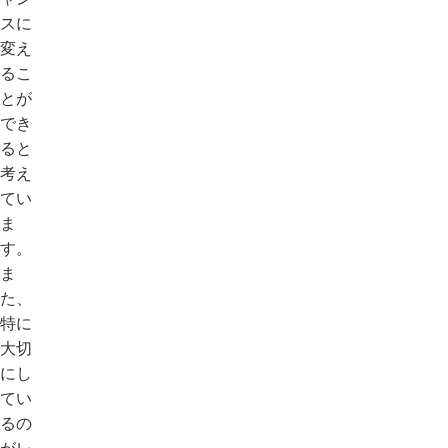
スに
変え
るこ
とが
でき
ると
考え
てい
ま
す。
ま
た、
特に
大切
にし
てい
るの