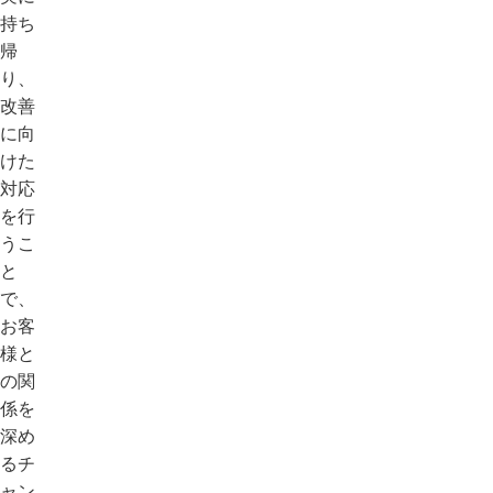
持ち
帰
り、
改善
に向
けた
対応
を行
うこ
と
で、
お客
様と
の関
係を
深め
るチ
ャン