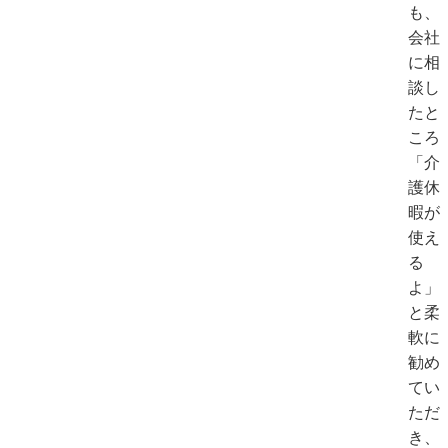
も、
会社
に相
談し
たと
ころ
「介
護休
暇が
使え
る
よ」
と柔
軟に
勧め
てい
ただ
き、