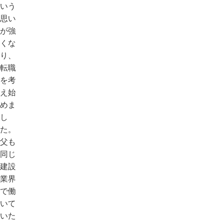
いう
思い
が強
くな
り、
転職
を考
え始
めま
し
た。
父も
同じ
建設
業界
で働
いて
いた