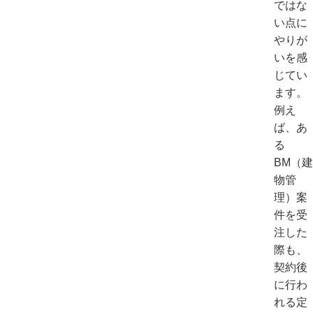
ではな
い点に
やりが
いを感
じてい
ます。
例え
ば、あ
る
BM（建
物管
理）案
件を受
注した
際も、
契約後
に行わ
れる定