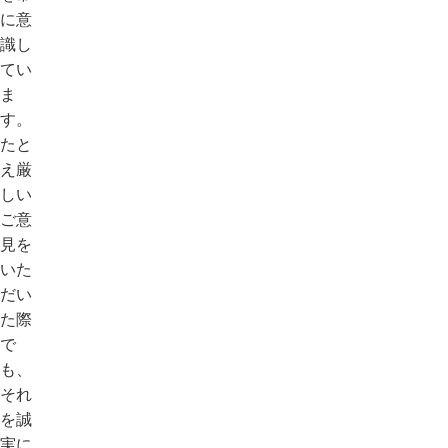
に意
識し
てい
ま
す。
たと
え厳
しい
ご意
見を
いた
だい
た際
で
も、
それ
を誠
実に