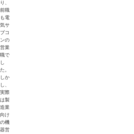
り、
前職
も電
気サ
ブコ
ンの
営業
職で
し
た。
しか
し、
実際
は製
造業
向け
の機
器営