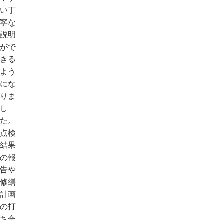
い丁
寧な
説明
がで
きる
よう
にな
りま
し
た。
点検
結果
の報
告や
修繕
計画
の打
ち合