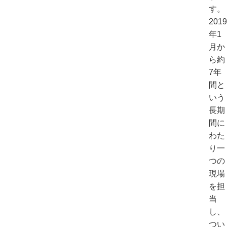
す。
2019
年1
月か
ら約
7年
間と
いう
長期
間に
わた
り一
つの
現場
を担
当
し、
つい