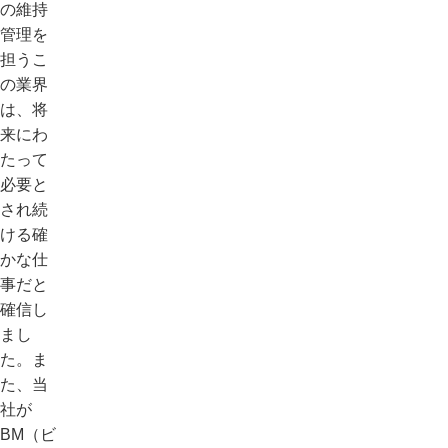
の維持
管理を
担うこ
の業界
は、将
来にわ
たって
必要と
され続
ける確
かな仕
事だと
確信し
まし
た。ま
た、当
社が
BM（ビ