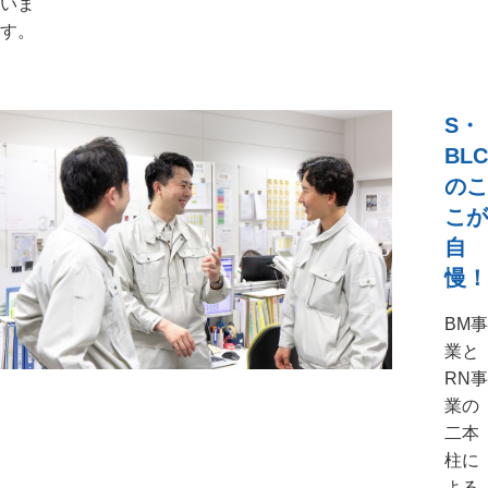
いま
す。
S・
BLC
のこ
こが
自
慢！
BM事
業と
RN事
業の
二本
柱に
よる