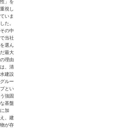
性」を
重視し
ていま
した。
その中
で当社
を選ん
だ最大
の理由
は、清
水建設
グルー
プとい
う強固
な基盤
に加
え、建
物が存