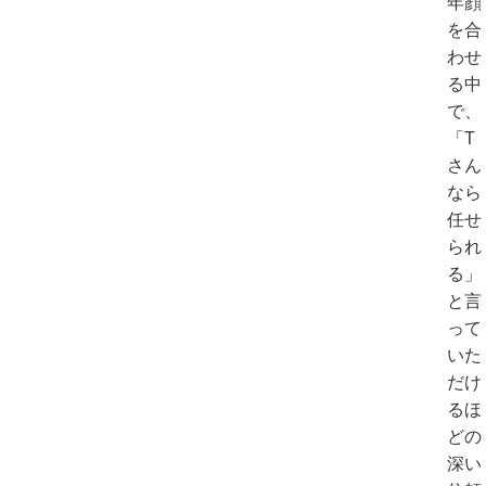
年顔
を合
わせ
る中
で、
「T
さん
なら
任せ
られ
る」
と言
って
いた
だけ
るほ
どの
深い