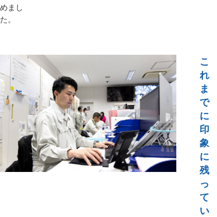
めまし
た。
こ
れ
ま
で
に
印
象
に
残
っ
て
い