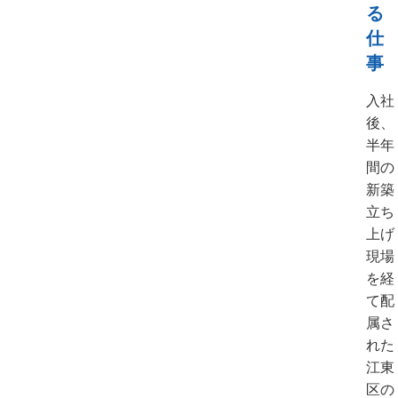
る
仕
事
入社
後、
半年
間の
新築
立ち
上げ
現場
を経
て配
属さ
れた
江東
区の