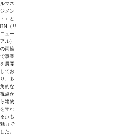
ルマネ
ジメン
ト）と
RN（リ
ニュー
アル）
の両輪
で事業
を展開
してお
り、多
角的な
視点か
ら建物
を守れ
る点も
魅力で
した。