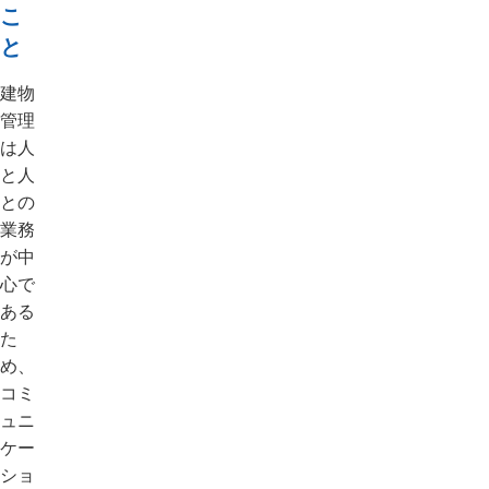
こ
と
建物
管理
は人
と人
との
業務
が中
心で
ある
た
め、
コミ
ュニ
ケー
ショ