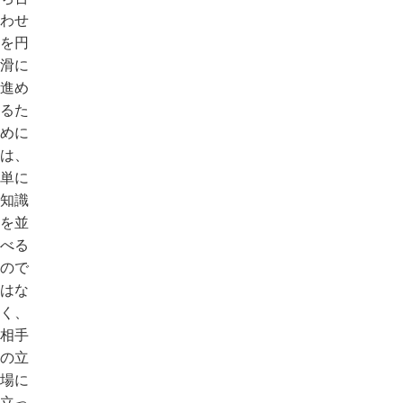
わせ
を円
滑に
進め
るた
めに
は、
単に
知識
を並
べる
ので
はな
く、
相手
の立
場に
立っ