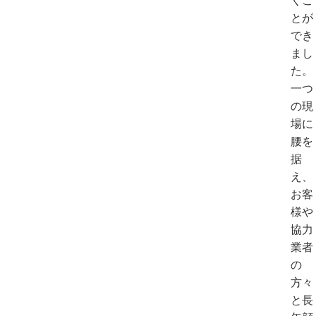
くこ
とが
でき
まし
た。
一つ
の現
場に
腰を
据
え、
お客
様や
協力
業者
の
方々
と長