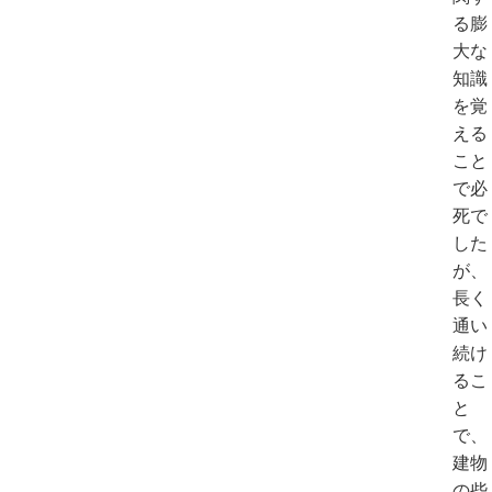
る膨
大な
知識
を覚
える
こと
で必
死で
した
が、
長く
通い
続け
るこ
と
で、
建物
の些