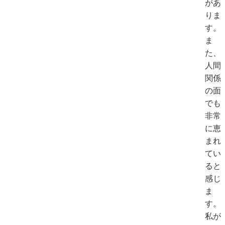
があ
りま
す。
ま
た、
人間
関係
の面
でも
非常
に恵
まれ
てい
ると
感じ
ま
す。
私が