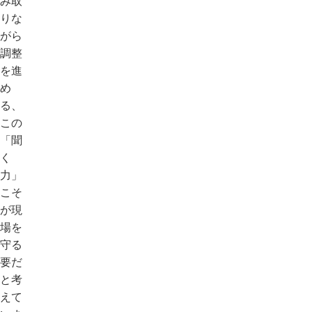
み取
りな
がら
調整
を進
め
る、
この
「聞
く
力」
こそ
が現
場を
守る
要だ
と考
えて