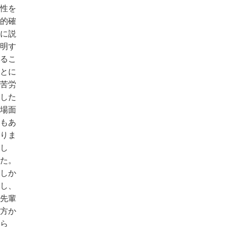
性を
的確
に説
明す
るこ
とに
苦労
した
場面
もあ
りま
し
た。
しか
し、
先輩
方か
ら