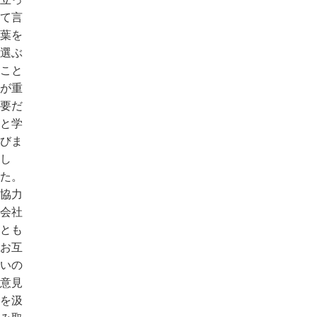
て言
葉を
選ぶ
こと
が重
要だ
と学
びま
し
た。
協力
会社
とも
お互
いの
意見
を汲