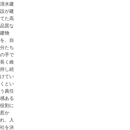
清水建
設が建
てた高
品質な
建物
を、自
分たち
の手で
長く維
持し続
けてい
くとい
う責任
感ある
役割に
惹か
れ、入
社を決