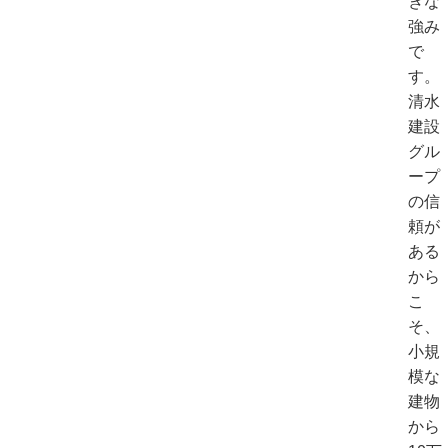
きな
強み
で
す。
清水
建設
グル
ープ
の信
頼が
ある
から
こ
そ、
小規
模な
建物
から