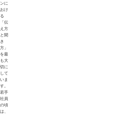
ンに
おけ
る
「伝
え方
と聞
き
方」
を最
も大
切に
して
いま
す。
若手
社員
の頃
は、