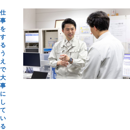
仕
事
を
す
る
う
え
で
大
事
に
し
て
い
る