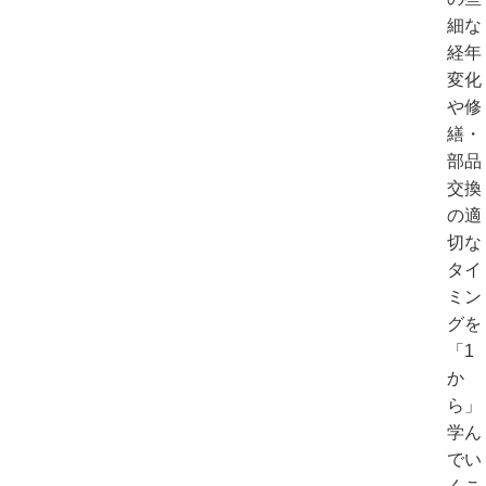
細な
経年
変化
や修
繕・
部品
交換
の適
切な
タイ
ミン
グを
「1
か
ら」
学ん
でい