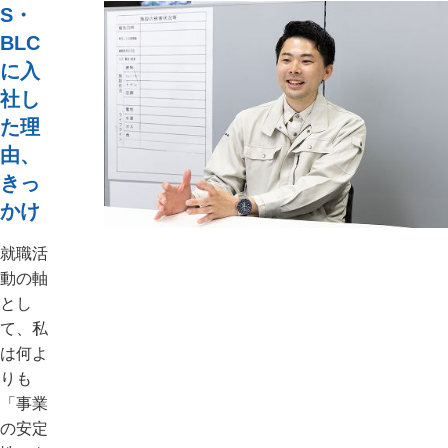
S・
BLC
に入
社し
た理
由、
きっ
かけ
就職活
動の軸
とし
て、私
は何よ
りも
「事業
の安定