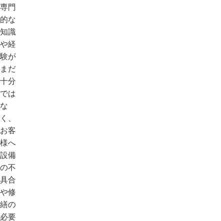
専門
的な
知識
や経
験が
まだ
十分
では
な
く、
お客
様へ
設備
の不
具合
や修
繕の
必要