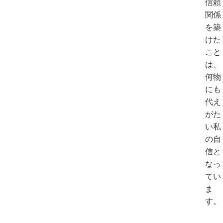
信頼
関係
を築
けた
こと
は、
何物
にも
代え
がた
い私
の自
信と
なっ
てい
ま
す。