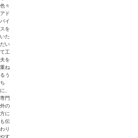
色々
アド
バイ
スを
いた
だい
て工
夫を
重ね
るう
ち
に、
専門
外の
方に
も伝
わり
やす